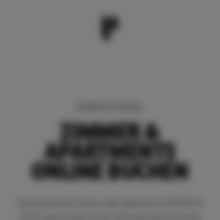
PEOPLE’S HOTEL
ZIMMER &
APARTMENTS
ONLINE BUCHEN
Buche jetzt dein Zimmer oder Apartment im PEOPLE’S
HOTEL ganz einfach online! Alternativ kannst du eine