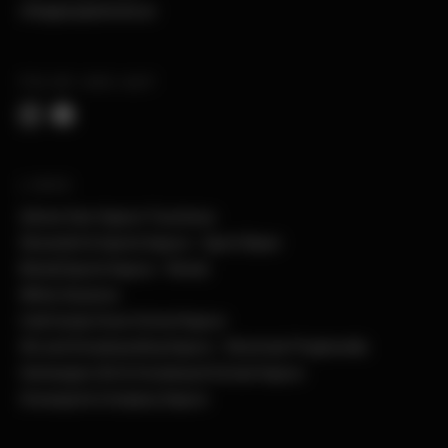
info@peopleshotel.at
FOLGE UNS AUF
LINKS
Zell am See-Kaprun Tourismus
Skiverleih & Sports Kaprun - Sport Glaser
Bründl Sports Kaprun - Rental
White Sessions
Cold Candy Snow School Kaprun
Ski and Snowboarding Kaprun - Skischule Preghenella
Hartwegers Ski & Snowboard Schule Kaprun
Snowsports Company Kaprun