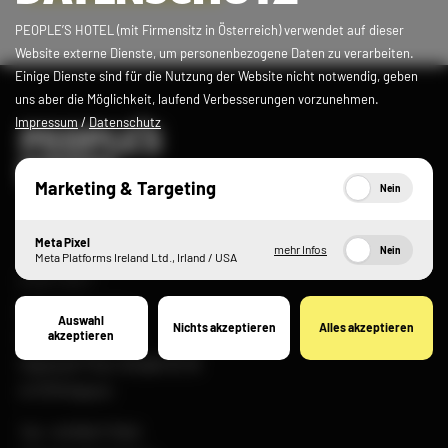
PEOPLE’S HOTEL (mit Firmensitz in Österreich) verwendet auf dieser
Website externe Dienste, um personenbezogene Daten zu verarbeiten.
Einige Dienste sind für die Nutzung der Website nicht notwendig, geben
uns aber die Möglichkeit, laufend Verbesserungen vorzunehmen.
Impressum
/
Datenschutz
Marketing & Targeting
Nein
Meta Pixel
mehr Infos
Nein
Meta Platforms Ireland Ltd., Irland / USA
KONTAKT
PEOPLE’S HOTEL
Auswahl
Nichts akzeptieren
Alles akzeptieren
akzeptieren
Familie Pregenzer
Sigmund-Thun-Straße 16-18
A-5710 Kaprun
Tel:
+43 6547 7240